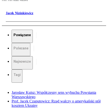
Foto: PAP/Adam Warżawa
Jacek Nizinkiewicz
Powiązane
Polecane
Najnowsze
Tagi
Jarosław Kuisz: Współczesny sens wybuchu Powstania
Warszawskiego
Prof. Jacek Czaputowicz: Rząd walczy o amerykański stół
kosztem Ukrainy