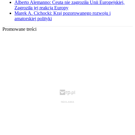
Alberto Alemanno: Ceuta nie zagroziła Unii Europejskiej.
Zagroziła jej reakcja Europy
Marek A. Cichocki: Kraj pozorowanego rozwoju i
amatorskiej polityki
Promowane treści