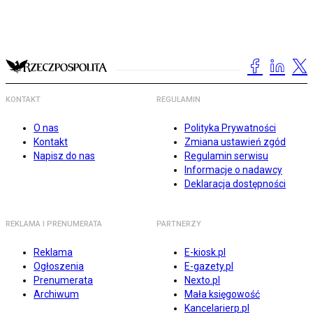
KONTAKT
REGULAMIN
O nas
Polityka Prywatności
Kontakt
Zmiana ustawień zgód
Napisz do nas
Regulamin serwisu
Informacje o nadawcy
Deklaracja dostępności
REKLAMA I PRENUMERATA
PARTNERZY
Reklama
E-kiosk.pl
Ogłoszenia
E-gazety.pl
Prenumerata
Nexto.pl
Archiwum
Mała księgowość
Kancelarierp.pl