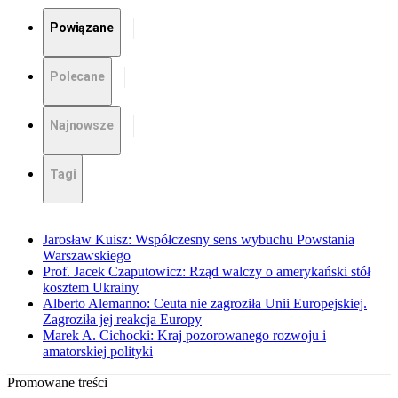
Powiązane
Polecane
Najnowsze
Tagi
Jarosław Kuisz: Współczesny sens wybuchu Powstania
Warszawskiego
Prof. Jacek Czaputowicz: Rząd walczy o amerykański stół
kosztem Ukrainy
Alberto Alemanno: Ceuta nie zagroziła Unii Europejskiej.
Zagroziła jej reakcja Europy
Marek A. Cichocki: Kraj pozorowanego rozwoju i
amatorskiej polityki
Promowane treści