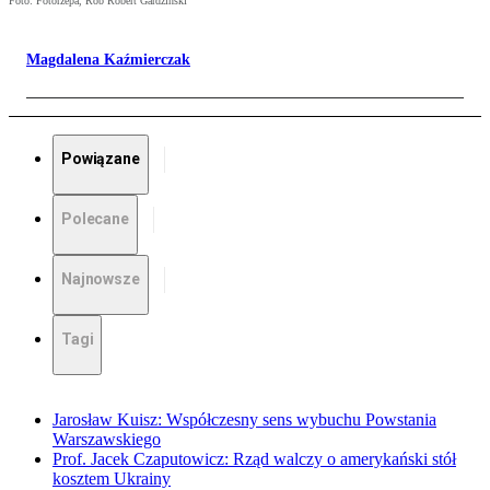
Foto: Fotorzepa, Rob Robert Gardziński
Magdalena Kaźmierczak
Powiązane
Polecane
Najnowsze
Tagi
Jarosław Kuisz: Współczesny sens wybuchu Powstania
Warszawskiego
Prof. Jacek Czaputowicz: Rząd walczy o amerykański stół
kosztem Ukrainy