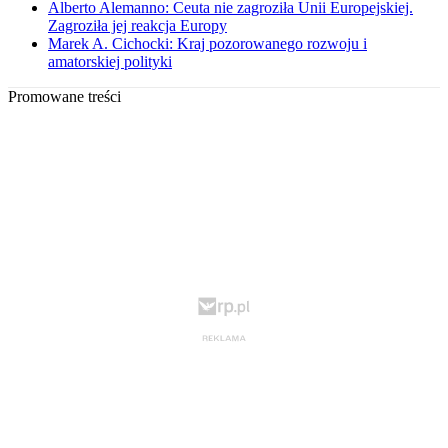
Alberto Alemanno: Ceuta nie zagroziła Unii Europejskiej.
Zagroziła jej reakcja Europy
Marek A. Cichocki: Kraj pozorowanego rozwoju i
amatorskiej polityki
Promowane treści