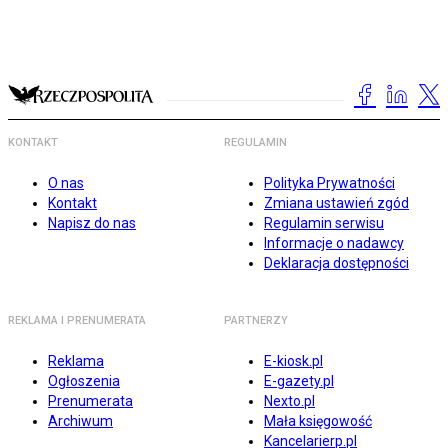
KONTAKT
REGULAMIN
O nas
Polityka Prywatności
Kontakt
Zmiana ustawień zgód
Napisz do nas
Regulamin serwisu
Informacje o nadawcy
Deklaracja dostępności
REKLAMA I PRENUMERATA
PARTNERZY
Reklama
E-kiosk.pl
Ogłoszenia
E-gazety.pl
Prenumerata
Nexto.pl
Archiwum
Mała księgowość
Kancelarierp.pl