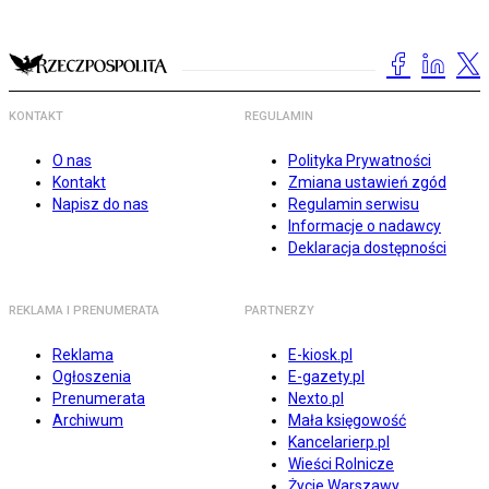
KONTAKT
REGULAMIN
O nas
Polityka Prywatności
Kontakt
Zmiana ustawień zgód
Napisz do nas
Regulamin serwisu
Informacje o nadawcy
Deklaracja dostępności
REKLAMA I PRENUMERATA
PARTNERZY
Reklama
E-kiosk.pl
Ogłoszenia
E-gazety.pl
Prenumerata
Nexto.pl
Archiwum
Mała księgowość
Kancelarierp.pl
Wieści Rolnicze
Życie Warszawy