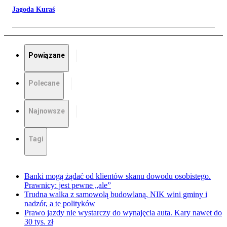
Jagoda Kuraś
Powiązane
Polecane
Najnowsze
Tagi
Banki mogą żądać od klientów skanu dowodu osobistego.
Prawnicy: jest pewne „ale”
Trudna walka z samowolą budowlaną. NIK wini gminy i
nadzór, a te polityków
Prawo jazdy nie wystarczy do wynajęcia auta. Kary nawet do
30 tys. zł