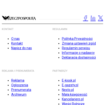
KONTAKT
REGULAMIN
O nas
Polityka Prywatności
Kontakt
Zmiana ustawień zgód
Napisz do nas
Regulamin serwisu
Informacje o nadawcy
Deklaracja dostępności
REKLAMA I PRENUMERATA
PARTNERZY
Reklama
E-kiosk.pl
Ogłoszenia
E-gazety.pl
Prenumerata
Nexto.pl
Archiwum
Mała księgowość
Kancelarierp.pl
Wieści Rolnicze