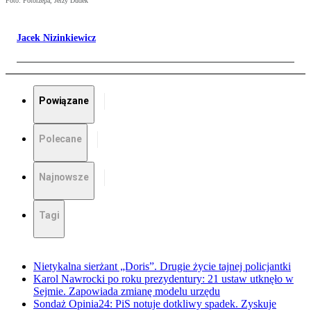
Foto: Fotorzepa, Jerzy Dudek
Jacek Nizinkiewicz
Powiązane
Polecane
Najnowsze
Tagi
Nietykalna sierżant „Doris”. Drugie życie tajnej policjantki
Karol Nawrocki po roku prezydentury: 21 ustaw utknęło w
Sejmie. Zapowiada zmianę modelu urzędu
Sondaż Opinia24: PiS notuje dotkliwy spadek. Zyskuje