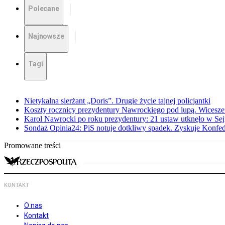
Polecane
Najnowsze
Tagi
Nietykalna sierżant „Doris”. Drugie życie tajnej policjantki
Koszty rocznicy prezydentury Nawrockiego pod lupą. Wices
Karol Nawrocki po roku prezydentury: 21 ustaw utknęło w Se
Sondaż Opinia24: PiS notuje dotkliwy spadek. Zyskuje Konfed
Promowane treści
KONTAKT
O nas
Kontakt