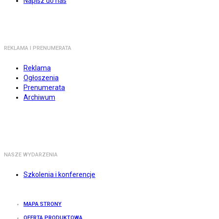
Napisz do nas
REKLAMA I PRENUMERATA
Reklama
Ogłoszenia
Prenumerata
Archiwum
NASZE WYDARZENIA
Szkolenia i konferencje
MAPA STRONY
OFERTA PRODUKTOWA