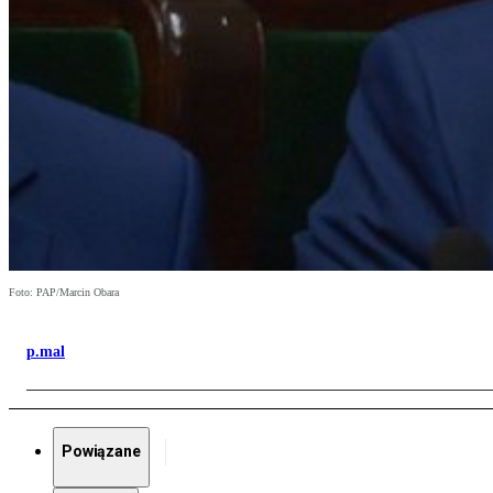
Foto: PAP/Marcin Obara
p.mal
Powiązane