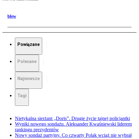
blew
Powiązane
Polecane
Najnowsze
Tagi
Nietykalna sierżant „Doris”. Drugie życie tajnej policjantki
Wyniki nowego sondażu. Aleksander Kwaśniewski liderem
rankingu prezydentów
Nowy sondaż partyjny. Co czwarty Polak wciąż nie wybrał