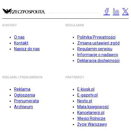
KONTAKT
REGULAMIN
O nas
Polityka Prywatności
Kontakt
Zmiana ustawień zgód
Napisz do nas
Regulamin serwisu
Informacje o nadawcy
Deklaracja dostępności
REKLAMA I PRENUMERATA
PARTNERZY
Reklama
E-kiosk.pl
Ogłoszenia
E-gazety.pl
Prenumerata
Nexto.pl
Archiwum
Mała księgowość
Kancelarierp.pl
Wieści Rolnicze
Życie Warszawy