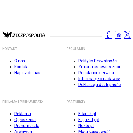
KONTAKT
REGULAMIN
O nas
Polityka Prywatności
Kontakt
Zmiana ustawień zgód
Napisz do nas
Regulamin serwisu
Informacje o nadawcy
Deklaracja dostępności
REKLAMA I PRENUMERATA
PARTNERZY
Reklama
E-kiosk.pl
Ogłoszenia
E-gazety.pl
Prenumerata
Nexto.pl
Archiwum
Mała księgowość