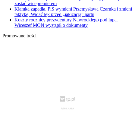
zostać wicepremierem
Klamka zapadła, PiS wymieni Przemysława Czarnka i zmieni
taktykę. Widać lęk przed „jakizacją” partii
Koszty rocznicy prezydentury Nawrockiego pod lupą.
Wiceszef MON wystąpił o dokumenty
Promowane treści