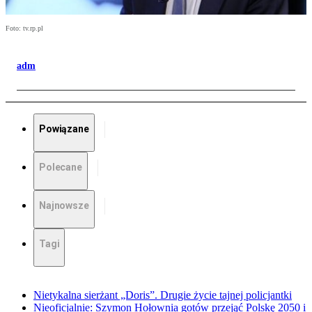
Foto: tv.rp.pl
adm
Powiązane
Polecane
Najnowsze
Tagi
Nietykalna sierżant „Doris”. Drugie życie tajnej policjantki
Nieoficjalnie: Szymon Hołownia gotów przejąć Polskę 2050 i