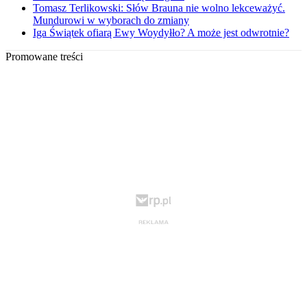
Tomasz Terlikowski: Słów Brauna nie wolno lekceważyć.
Mundurowi w wyborach do zmiany
Iga Świątek ofiarą Ewy Woydyłło? A może jest odwrotnie?
Promowane treści