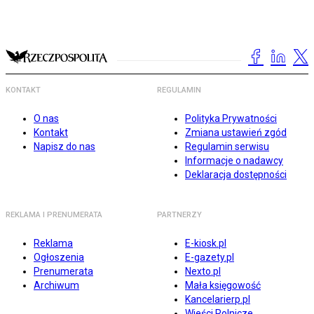
KONTAKT
REGULAMIN
O nas
Polityka Prywatności
Kontakt
Zmiana ustawień zgód
Napisz do nas
Regulamin serwisu
Informacje o nadawcy
Deklaracja dostępności
REKLAMA I PRENUMERATA
PARTNERZY
Reklama
E-kiosk.pl
Ogłoszenia
E-gazety.pl
Prenumerata
Nexto.pl
Archiwum
Mała księgowość
Kancelarierp.pl
Wieści Rolnicze