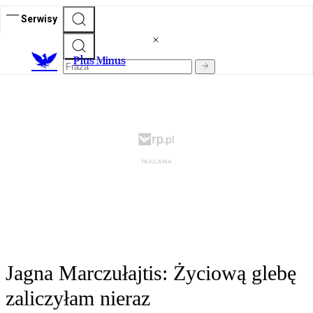
Serwisy
Plus Minus
Jagna Marczułajtis: Życiową glebę
zaliczyłam nieraz