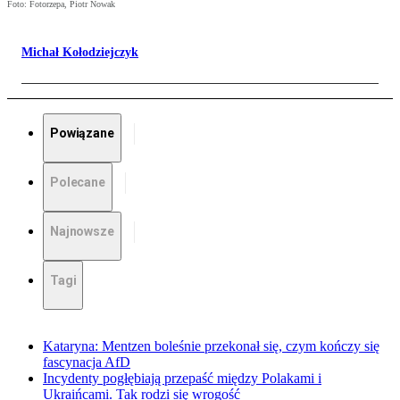
Foto: Fotorzepa, Piotr Nowak
Michał Kołodziejczyk
Powiązane
Polecane
Najnowsze
Tagi
Kataryna: Mentzen boleśnie przekonał się, czym kończy się
fascynacja AfD
Incydenty pogłębiają przepaść między Polakami i
Ukraińcami. Tak rodzi się wrogość