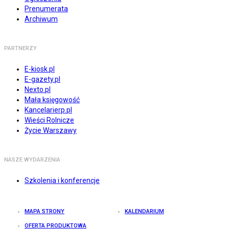
Prenumerata
Archiwum
PARTNERZY
E-kiosk.pl
E-gazety.pl
Nexto.pl
Mała księgowość
Kancelarierp.pl
Wieści Rolnicze
Życie Warszawy
NASZE WYDARZENIA
Szkolenia i konferencje
MAPA STRONY
KALENDARIUM
OFERTA PRODUKTOWA