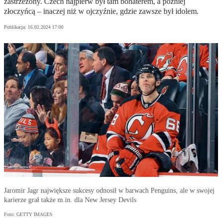
zastrzeżony. Czech najpierw był tam bohaterem, a później
złoczyńcą – inaczej niż w ojczyźnie, gdzie zawsze był idolem.
Publikacja:
16.02.2024 17:00
Jaromir Jagr największe sukcesy odnosił w barwach Penguins, ale w swojej
karierze grał także m.in. dla New Jersey Devils
Foto: GETTY IMAGES