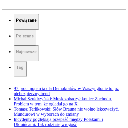
Powiązane
Polecane
Najnowsze
Tagi
97 proc. poparcia dla Demokratów w Waszyngtonie to już
niebezpieczny trend
Michał Szułdrzyński: Musk zobaczył koniec Zachodu.
Problem w tym, że oglądał go na X
Tomasz Terlikowski: Słów Brauna nie wolno lekceważyć.
Mundurowi w wyborach do zmiany
Incydenty pogłębiają przepaść między Polakami i
Ukraińcami. Tak rodzi się wrogość