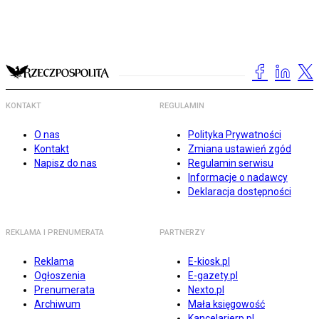
KONTAKT
REGULAMIN
O nas
Polityka Prywatności
Kontakt
Zmiana ustawień zgód
Napisz do nas
Regulamin serwisu
Informacje o nadawcy
Deklaracja dostępności
REKLAMA I PRENUMERATA
PARTNERZY
Reklama
E-kiosk.pl
Ogłoszenia
E-gazety.pl
Prenumerata
Nexto.pl
Archiwum
Mała księgowość
Kancelarierp.pl