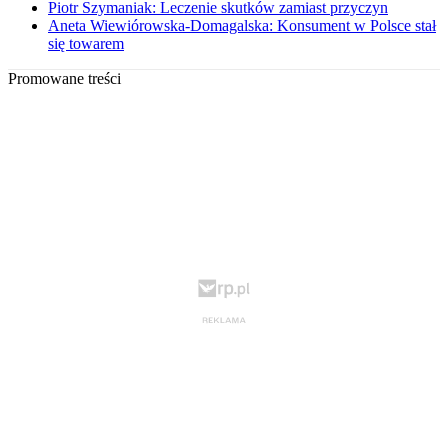
Piotr Szymaniak: Leczenie skutków zamiast przyczyn
Aneta Wiewiórowska-Domagalska: Konsument w Polsce stał
się towarem
Promowane treści