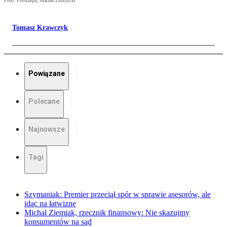
Foto: Fotorzepa, Marian Zubrzycki
Tomasz Krawczyk
Powiązane
Polecane
Najnowsze
Tagi
Szymaniak: Premier przeciął spór w sprawie asesorów, ale
idąc na łatwiznę
Michał Ziemiak, rzecznik finansowy: Nie skazujmy
konsumentów na sąd