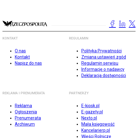
KONTAKT
REGULAMIN
O nas
Polityka Prywatności
Kontakt
Zmiana ustawień zgód
Napisz do nas
Regulamin serwisu
Informacje o nadawcy
Deklaracja dostępności
REKLAMA I PRENUMERATA
PARTNERZY
Reklama
E-kiosk.pl
Ogłoszenia
E-gazety.pl
Prenumerata
Nexto.pl
Archiwum
Mała księgowość
Kancelarierp.pl
Wieści Rolnicze