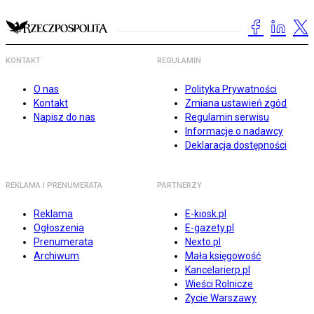
KONTAKT
REGULAMIN
O nas
Polityka Prywatności
Kontakt
Zmiana ustawień zgód
Napisz do nas
Regulamin serwisu
Informacje o nadawcy
Deklaracja dostępności
REKLAMA I PRENUMERATA
PARTNERZY
Reklama
E-kiosk.pl
Ogłoszenia
E-gazety.pl
Prenumerata
Nexto.pl
Archiwum
Mała księgowość
Kancelarierp.pl
Wieści Rolnicze
Życie Warszawy