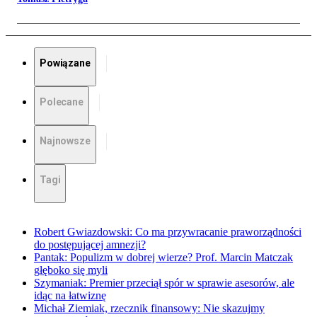
Powiązane
Polecane
Najnowsze
Tagi
Robert Gwiazdowski: Co ma przywracanie praworządności
do postępującej amnezji?
Pantak: Populizm w dobrej wierze? Prof. Marcin Matczak
głęboko się myli
Szymaniak: Premier przeciął spór w sprawie asesorów, ale
idąc na łatwiznę
Michał Ziemiak, rzecznik finansowy: Nie skazujmy