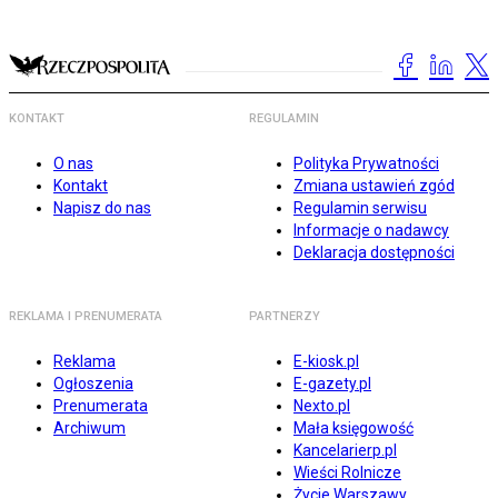
KONTAKT
REGULAMIN
O nas
Polityka Prywatności
Kontakt
Zmiana ustawień zgód
Napisz do nas
Regulamin serwisu
Informacje o nadawcy
Deklaracja dostępności
REKLAMA I PRENUMERATA
PARTNERZY
Reklama
E-kiosk.pl
Ogłoszenia
E-gazety.pl
Prenumerata
Nexto.pl
Archiwum
Mała księgowość
Kancelarierp.pl
Wieści Rolnicze
Życie Warszawy