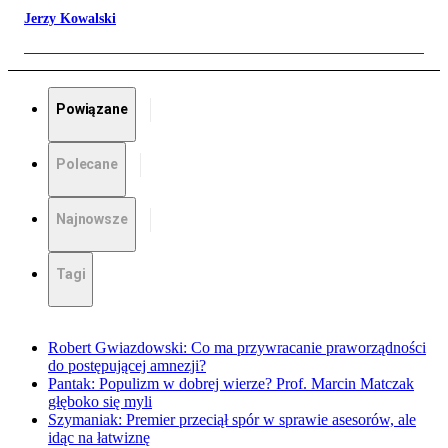
Jerzy Kowalski
Powiązane
Polecane
Najnowsze
Tagi
Robert Gwiazdowski: Co ma przywracanie praworządności
do postępującej amnezji?
Pantak: Populizm w dobrej wierze? Prof. Marcin Matczak
głęboko się myli
Szymaniak: Premier przeciął spór w sprawie asesorów, ale
idąc na łatwiznę