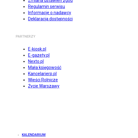
Zmiana ustawień zgód
Regulamin serwisu
Informacje o nadawcy
Deklaracja dostępności
PARTNERZY
E-kiosk.pl
E-gazety.pl
Nexto.pl
Mała księgowość
Kancelarierp.pl
Wieści Rolnicze
Życie Warszawy
KALENDARIUM