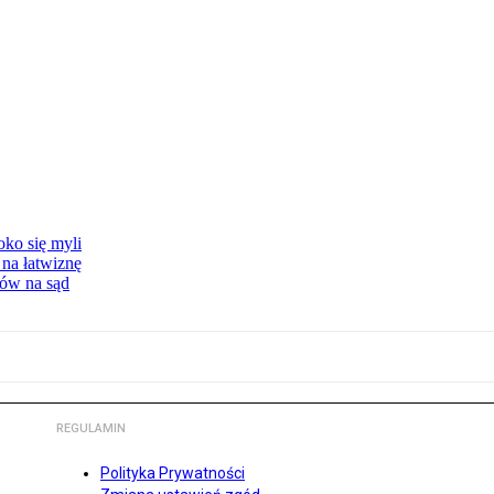
oko się myli
 na łatwiznę
tów na sąd
REGULAMIN
Polityka Prywatności