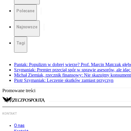
Polecane
Najnowsze
Tagi
Pantak: Populizm w dobrej wierze? Prof. Marcin Matczak głęb
Szymaniak: Premier przeciął spór w sprawie asesorów, ale idąc
Michał Ziemiak, rzecznik finansowy: Nie skazujmy konsumen
Piotr Szymaniak: Leczenie skutków zamiast przyczyn
Promowane treści
KONTAKT
O nas