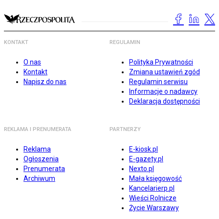
KONTAKT
REGULAMIN
O nas
Polityka Prywatności
Kontakt
Zmiana ustawień zgód
Napisz do nas
Regulamin serwisu
Informacje o nadawcy
Deklaracja dostępności
REKLAMA I PRENUMERATA
PARTNERZY
Reklama
E-kiosk.pl
Ogłoszenia
E-gazety.pl
Prenumerata
Nexto.pl
Archiwum
Mała księgowość
Kancelarierp.pl
Wieści Rolnicze
Życie Warszawy