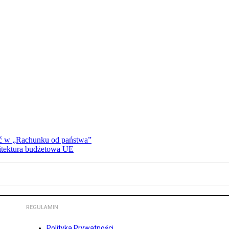
ać w „Rachunku od państwa”
hitektura budżetowa UE
REGULAMIN
Polityka Prywatności