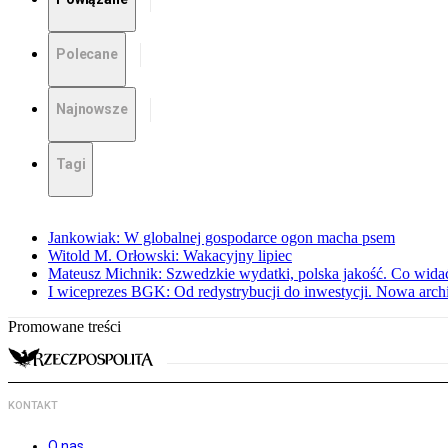
Polecane
Najnowsze
Tagi
Jankowiak: W globalnej gospodarce ogon macha psem
Witold M. Orłowski: Wakacyjny lipiec
Mateusz Michnik: Szwedzkie wydatki, polska jakość. Co wid
I wiceprezes BGK: Od redystrybucji do inwestycji. Nowa arc
Promowane treści
KONTAKT
O nas