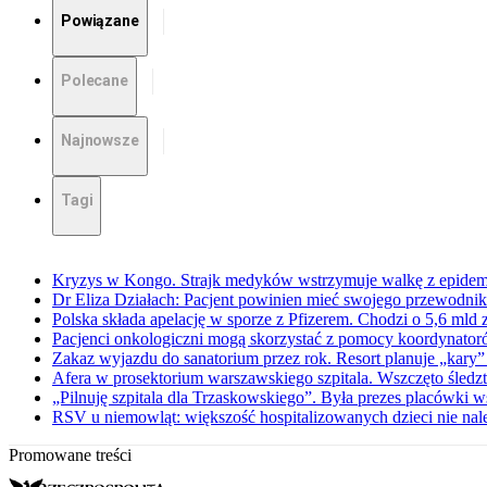
Powiązane
Polecane
Najnowsze
Tagi
Kryzys w Kongo. Strajk medyków wstrzymuje walkę z epidemi
Dr Eliza Działach: Pacjent powinien mieć swojego przewodnik
Polska składa apelację w sporze z Pfizerem. Chodzi o 5,6 mld z
Pacjenci onkologiczni mogą skorzystać z pomocy koordynatoró
Zakaz wyjazdu do sanatorium przez rok. Resort planuje „kary”
Afera w prosektorium warszawskiego szpitala. Wszczęto śledz
„Pilnuję szpitala dla Trzaskowskiego”. Była prezes placówk
RSV u niemowląt: większość hospitalizowanych dzieci nie nal
Promowane treści