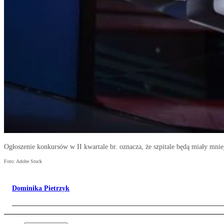
Ogłoszenie konkursów w II kwartale br. oznacza, że szpitale będą miały mn
Foto: Adobe Stock
Dominika Pietrzyk