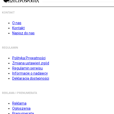
KONTAKT
O nas
Kontakt
Napisz do nas
REGULAMIN
Polityka Prywatności
Zmiana ustawień zgód
Regulamin serwisu
Informacje o nadawcy
Deklaracja dostępności
REKLAMA I PRENUMERATA
Reklama
Ogłoszenia
Prenumerata