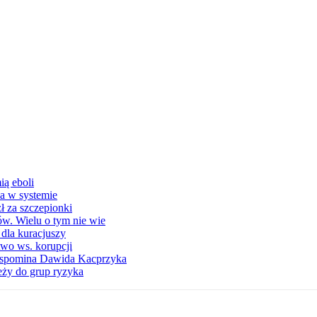
ą eboli
a w systemie
ł za szczepionki
w. Wielu o tym nie wie
 dla kuracjuszy
two ws. korupcji
i wspomina Dawida Kacprzyka
eży do grup ryzyka