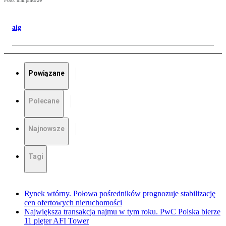
Foto: mat.prasowe
aig
Powiązane
Polecane
Najnowsze
Tagi
Rynek wtórny. Połowa pośredników prognozuje stabilizację
cen ofertowych nieruchomości
Największa transakcja najmu w tym roku. PwC Polska bierze
11 pięter AFI Tower