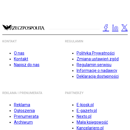
KONTAKT
REGULAMIN
O nas
Polityka Prywatności
Kontakt
Zmiana ustawień zgód
Napisz do nas
Regulamin serwisu
Informacje o nadawcy
Deklaracja dostępności
REKLAMA I PRENUMERATA
PARTNERZY
Reklama
E-kiosk.pl
Ogłoszenia
E-gazety.pl
Prenumerata
Nexto.pl
Archiwum
Mała księgowość
Kancelarierp.pl