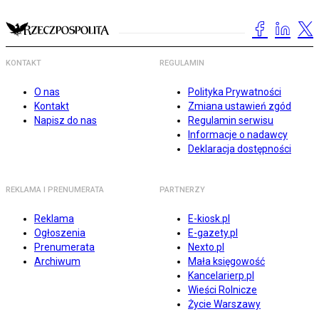
KONTAKT
REGULAMIN
O nas
Polityka Prywatności
Kontakt
Zmiana ustawień zgód
Napisz do nas
Regulamin serwisu
Informacje o nadawcy
Deklaracja dostępności
REKLAMA I PRENUMERATA
PARTNERZY
Reklama
E-kiosk.pl
Ogłoszenia
E-gazety.pl
Prenumerata
Nexto.pl
Archiwum
Mała księgowość
Kancelarierp.pl
Wieści Rolnicze
Życie Warszawy