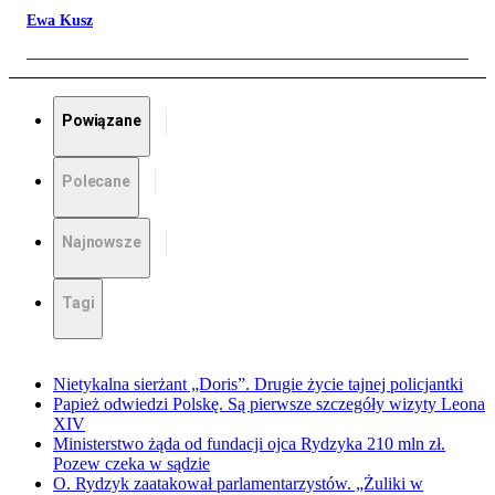
Ewa Kusz
Powiązane
Polecane
Najnowsze
Tagi
Nietykalna sierżant „Doris”. Drugie życie tajnej policjantki
Papież odwiedzi Polskę. Są pierwsze szczegóły wizyty Leona
XIV
Ministerstwo żąda od fundacji ojca Rydzyka 210 mln zł.
Pozew czeka w sądzie
O. Rydzyk zaatakował parlamentarzystów. „Żuliki w