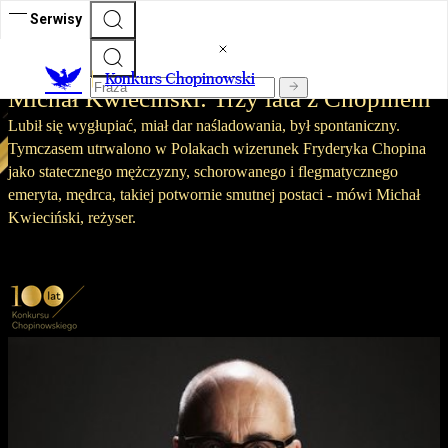
Serwisy
Konkurs Chopinowski 2025
Konkurs Chopinowski
Michał Kwieciński: Trzy lata z Chopinem
Lubił się wygłupiać, miał dar naśladowania, był spontaniczny.
Tymczasem utrwalono w Polakach wizerunek Fryderyka Chopina
jako statecznego mężczyzny, schorowanego i flegmatycznego
emeryta, mędrca, takiej potwornie smutnej postaci - mówi Michał
Kwieciński, reżyser.
Publikacja:
27.06.2025 15:40