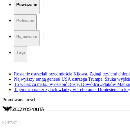
Powiązane
Polecane
Najnowsze
Tagi
Rosjanie ostrzelali przedmieścia Kijowa. Zginął trzyletni chłop
Najwyższy rangą generał USA ostrzega Trumpa. Szuka wyjści
To wciąż za mało, by osłabić Rosję. Dowódca „Ptaków Madzia
Tajemnica na szczytach władzy w Teheranie. Doniesienia o k
Promowane treści
KONTAKT