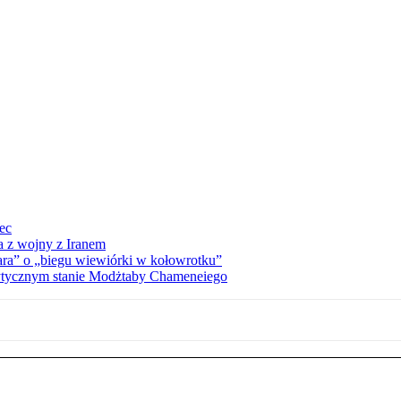
iec
a z wojny z Iranem
ra” o „biegu wiewiórki w kołowrotku”
rytycznym stanie Modżtaby Chameneiego