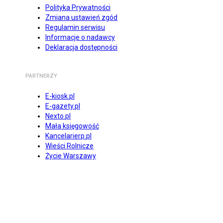
Polityka Prywatności
Zmiana ustawień zgód
Regulamin serwisu
Informacje o nadawcy
Deklaracja dostępności
PARTNERZY
E-kiosk.pl
E-gazety.pl
Nexto.pl
Mała księgowość
Kancelarierp.pl
Wieści Rolnicze
Życie Warszawy