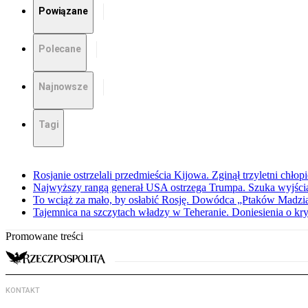
Powiązane
Polecane
Najnowsze
Tagi
Rosjanie ostrzelali przedmieścia Kijowa. Zginął trzyletni chłop
Najwyższy rangą generał USA ostrzega Trumpa. Szuka wyjści
To wciąż za mało, by osłabić Rosję. Dowódca „Ptaków Madzia
Tajemnica na szczytach władzy w Teheranie. Doniesienia o k
Promowane treści
KONTAKT