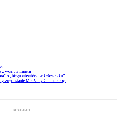
iec
a z wojny z Iranem
ra” o „biegu wiewiórki w kołowrotku”
rytycznym stanie Modżtaby Chameneiego
REGULAMIN