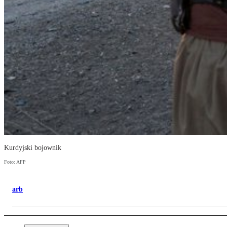
Kurdyjski bojownik
Foto: AFP
arb