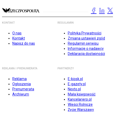
KONTAKT
REGULAMIN
O nas
Polityka Prywatności
Kontakt
Zmiana ustawień zgód
Napisz do nas
Regulamin serwisu
Informacje o nadawcy
Deklaracja dostępności
REKLAMA I PRENUMERATA
PARTNERZY
Reklama
E-kiosk.pl
Ogłoszenia
E-gazety.pl
Prenumerata
Nexto.pl
Archiwum
Mała księgowość
Kancelarierp.pl
Wieści Rolnicze
Życie Warszawy