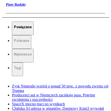
Piotr Rudzki
Powiązane
Polecane
Najnowsze
Tagi
Zysk Nintendo wzrósł o ponad 50 proc. z powodu zwrotu ceł
Trumpa
Producenci aut w Niemczech zaciskają pasa. Potężne
zwolnienia i oszczędności
SpaceX mocno traci po wynikach
Chińska AI uderza w gigantów. Darmowy Kimi3 wywołał