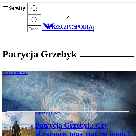
Serwisy
Patrycja Grzebyk
RZECZ O PRAWIE
Patrycja Grzebyk, Dorota Heidrich:
Gdyby ONZ nie istniała, trzeba by ją
wymyślić
RZECZ O PRAWIE
Patrycja Grzebyk: Czy
obronność musi stać na minie?