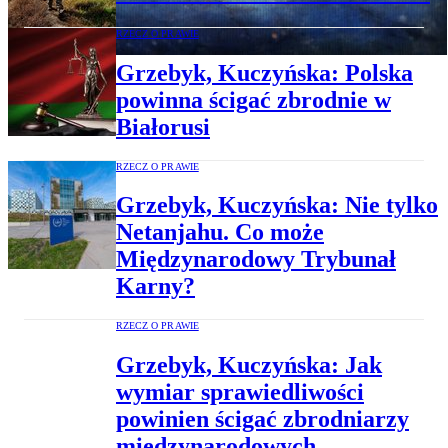
RZECZ O PRAWIE
Grzebyk, Kuczyńska: Polska
powinna ścigać zbrodnie w
Białorusi
RZECZ O PRAWIE
Grzebyk, Kuczyńska: Nie tylko
Netanjahu. Co może
Międzynarodowy Trybunał
Karny?
RZECZ O PRAWIE
Grzebyk, Kuczyńska: Jak
wymiar sprawiedliwości
powinien ścigać zbrodniarzy
międzynarodowych