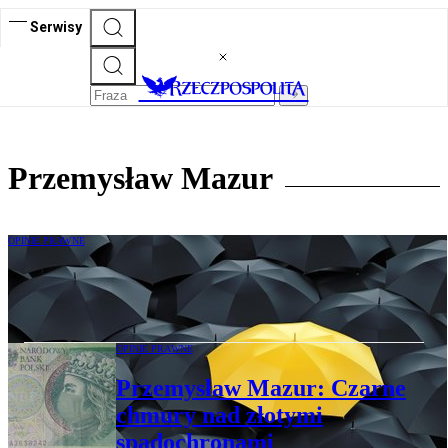
Serwisy
Przemysław Mazur
OPINIE PRAWNE
Przemysław Mazur: Złote spadochrony
do łatwego podważenia
OPINIE PRAWNE
Przemysław Mazur: Czarne
chmury nad złotymi
spadochronami