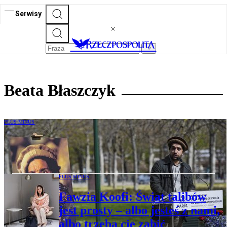
Serwisy
Beata Błaszczyk
PLUS MINUS
Syn Lwa Pandższiru: Talibowie to
brutalna mniejszość
PLUS MINUS
Fawzia Koofi: Świat talibów
jest prosty – albo jesteś z nami,
albo trzeba cię zabić