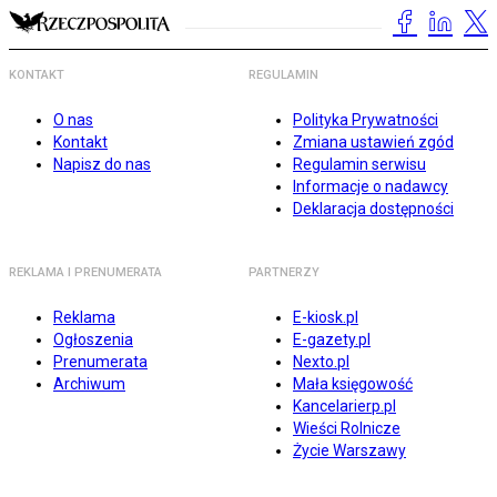
KONTAKT
REGULAMIN
O nas
Polityka Prywatności
Kontakt
Zmiana ustawień zgód
Napisz do nas
Regulamin serwisu
Informacje o nadawcy
Deklaracja dostępności
REKLAMA I PRENUMERATA
PARTNERZY
Reklama
E-kiosk.pl
Ogłoszenia
E-gazety.pl
Prenumerata
Nexto.pl
Archiwum
Mała księgowość
Kancelarierp.pl
Wieści Rolnicze
Życie Warszawy