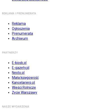
REKLAMA I PRENUMERATA
Reklama
Ogłoszenia
Prenumerata
Archiwum
PARTNERZY
E-kiosk.pl
E-gazety.pl
Nexto.pl
Mała księgowość
Kancelarierp.pl
Wieści Rolnicze
Życie Warszawy
NASZE WYDARZENIA