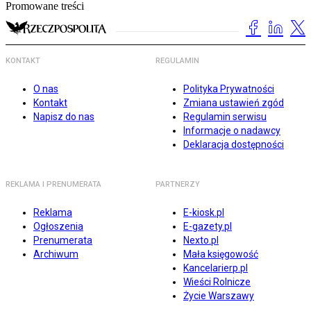
Promowane treści
KONTAKT
REGULAMIN
O nas
Polityka Prywatności
Kontakt
Zmiana ustawień zgód
Napisz do nas
Regulamin serwisu
Informacje o nadawcy
Deklaracja dostępności
REKLAMA I PRENUMERATA
PARTNERZY
Reklama
E-kiosk.pl
Ogłoszenia
E-gazety.pl
Prenumerata
Nexto.pl
Archiwum
Mała księgowość
Kancelarierp.pl
Wieści Rolnicze
Życie Warszawy