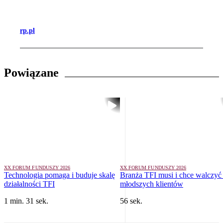
rp.pl
Powiązane
XX FORUM FUNDUSZY 2026
XX FORUM FUNDUSZY 2026
Technologia pomaga i buduje skalę
Branża TFI musi i chce walczyć
działalności TFI
młodszych klientów
1 min. 31 sek.
56 sek.