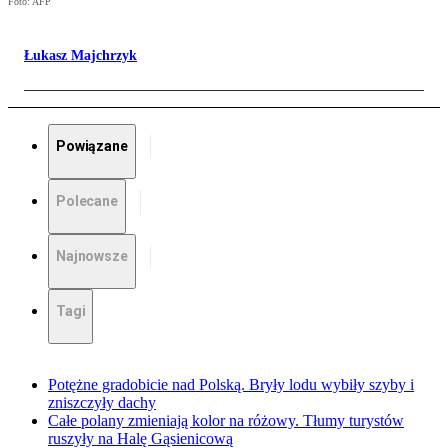
Foto: AFP
Łukasz Majchrzyk
Powiązane
Polecane
Najnowsze
Tagi
Potężne gradobicie nad Polską. Bryły lodu wybiły szyby i
zniszczyły dachy
Całe polany zmieniają kolor na różowy. Tłumy turystów
ruszyły na Halę Gąsienicową