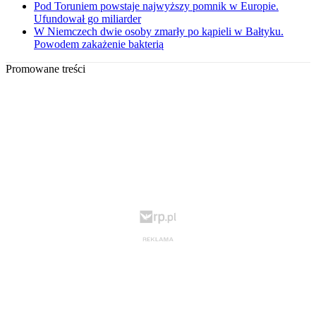
Pod Toruniem powstaje najwyższy pomnik w Europie.
Ufundował go miliarder
W Niemczech dwie osoby zmarły po kąpieli w Bałtyku.
Powodem zakażenie bakterią
Promowane treści