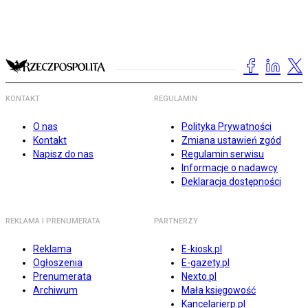
KONTAKT
REGULAMIN
O nas
Polityka Prywatności
Kontakt
Zmiana ustawień zgód
Napisz do nas
Regulamin serwisu
Informacje o nadawcy
Deklaracja dostępności
REKLAMA I PRENUMERATA
PARTNERZY
Reklama
E-kiosk.pl
Ogłoszenia
E-gazety.pl
Prenumerata
Nexto.pl
Archiwum
Mała księgowość
Kancelarierp.pl