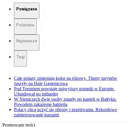
Powiązane
Polecane
Najnowsze
Tagi
Całe polany zmieniają kolor na różowy. Tłumy turystów
ruszyły na Halę Gąsienicową
Pod Toruniem powstaje najwyższy pomnik w Europie.
Ufundował go miliarder
W Niemczech dwie osoby zmarły po kąpieli w Bałtyku.
Powodem zakażenie bakterią
Polacy chcą uczyć się obrony i przetrwania. Rekordowe
zainteresowanie kursami
Promowane treści