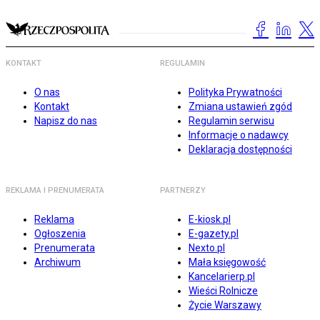
KONTAKT
REGULAMIN
O nas
Polityka Prywatności
Kontakt
Zmiana ustawień zgód
Napisz do nas
Regulamin serwisu
Informacje o nadawcy
Deklaracja dostępności
REKLAMA I PRENUMERATA
PARTNERZY
Reklama
E-kiosk.pl
Ogłoszenia
E-gazety.pl
Prenumerata
Nexto.pl
Archiwum
Mała księgowość
Kancelarierp.pl
Wieści Rolnicze
Życie Warszawy