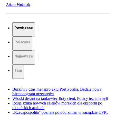
Adam Woźniak
Powiązane
Polecane
Najnowsze
Tagi
Burzliwy czas megaprojektu Port Polska. Będzie nowy
harmonogram przetargów
Włoski desant na tankowiec floty cieni. Polacy też tam byli
Rosja szuka nowych szlaków morskich dla eksportu po
ukraińskich atakach
„Rzeczpospolita” poznała powód zmian w zarządzie CPK.