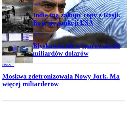
ROPA
Indie tną zakupy ropy z Rosji.
Boją się sankcji USA
GIEŁDA
Błyskawicznie wyparowało 58
miliardów dolarów
FINANSE
Moskwa zdetronizowała Nowy Jork. Ma
więcej miliarderów