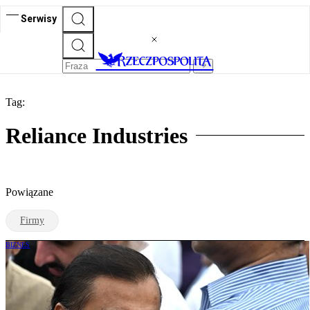
Serwisy
Tag:
Reliance Industries
Powiązane
Firmy
BIZNES
Najbogatszy człowiek Azji okazał się
głównym klientem Kremla