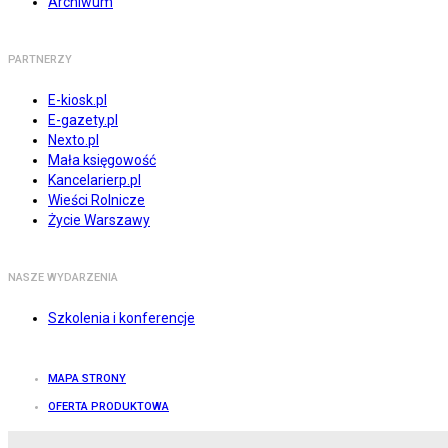
Archiwum
PARTNERZY
E-kiosk.pl
E-gazety.pl
Nexto.pl
Mała księgowość
Kancelarierp.pl
Wieści Rolnicze
Życie Warszawy
NASZE WYDARZENIA
Szkolenia i konferencje
MAPA STRONY
OFERTA PRODUKTOWA