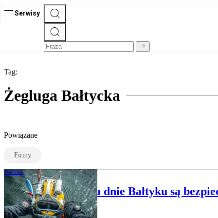
Serwisy
Tag:
Żegluga Bałtycka
Powiązane
Firmy
WOJSKO
Czy kable i rury na dnie Bałtyku są bezp