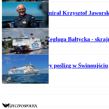
WOJSKO
Wiceadmirał Krzysztof Jaworsk
TRANSPORT
Polska Żegluga Bałtycka - skraj
MORSKI
Promowy poślizg w Świnoujściu