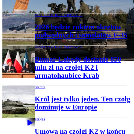
końca 2027 r.
MODERNIZACJA SIŁ ZBROJNYCH
2026 będzie rokiem okrętów
podwodnych i samolotów F-35
MODERNIZACJA SIŁ ZBROJNYCH
Bumar-Łabędy dostanie 850
mln zł na czołgi K2 i
armatohaubice Krab
BIZNES
Król jest tylko jeden. Ten czołg
dominuje w Europie
BIZNES
Umowa na czołgi K2 w końcu