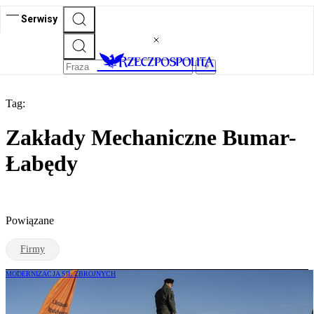
Serwisy
Tag:
Zakłady Mechaniczne Bumar-
Łabędy
Powiązane
Firmy
MODERNIZACJA SIŁ ZBROJNYCH
Prawie 50 mld zł na uzbrojenie z USA do