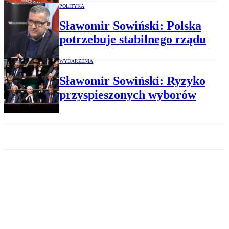
POLITYKA
Sławomir Sowiński: Polska
potrzebuje stabilnego rządu
WYDARZENIA
Sławomir Sowiński: Ryzyko
przyspieszonych wyborów
WYDARZENIA
Sowiński: bez partii ani rusz
OPINIE POLITYCZNO - SPOŁECZNE