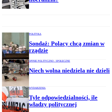
POLITYKA
Sondaż: Polacy chcą zmian w
rządzie
OPINIE POLITYCZNO - SPOŁECZNE
Niech wolna niedziela nie dzieli
WYDARZENIA
Tyle odpowiedzialności, ile
władzy politycznej