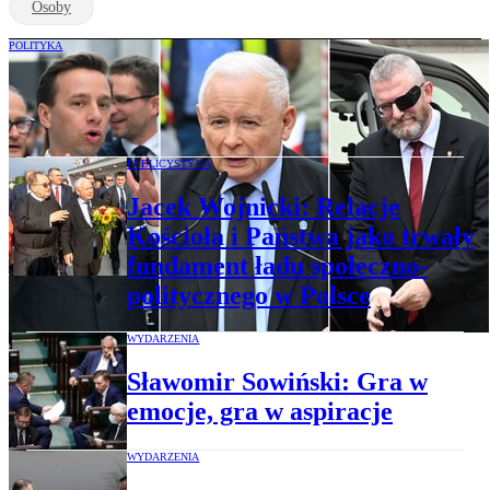
Osoby
POLITYKA
Sondaż dla „Rzeczpospolitej”. Grzegorz
Braun wprowadziłby do Sejmu 54 posłów
PUBLICYSTYKA
Jacek Wojnicki: Relacje
Kościoła i Państwa jako trwały
fundament ładu społeczno-
politycznego w Polsce
WYDARZENIA
Sławomir Sowiński: Gra w
emocje, gra w aspiracje
WYDARZENIA