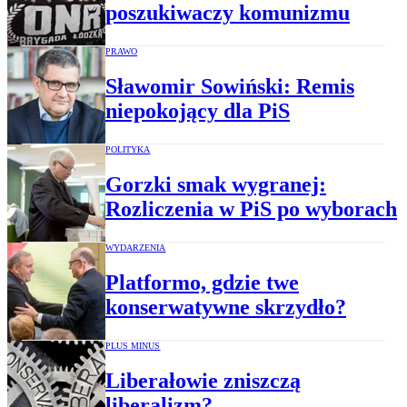
poszukiwaczy komunizmu
PRAWO
Sławomir Sowiński: Remis
niepokojący dla PiS
POLITYKA
Gorzki smak wygranej:
Rozliczenia w PiS po wyborach
WYDARZENIA
Platformo, gdzie twe
konserwatywne skrzydło?
PLUS MINUS
Liberałowie zniszczą
liberalizm?