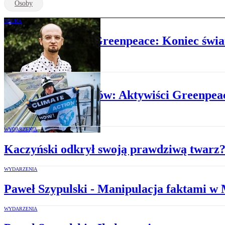
Osoby
NAUKA
Paweł Szypulski, Greenpeace: Koniec świat
NAUKA
Bełchatów: Aktywiści Greenpea
WYDARZENIA
Kaczyński odkrył swoją prawdziwą twarz
WYDARZENIA
Paweł Szypulski - Manipulacja faktami w 
WYDARZENIA