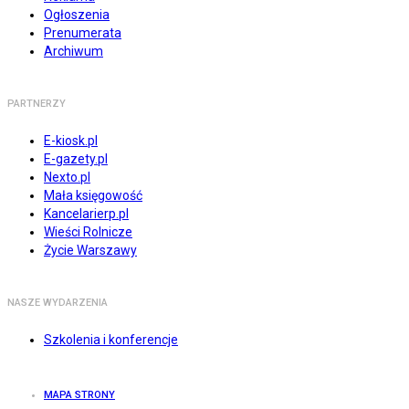
Ogłoszenia
Prenumerata
Archiwum
PARTNERZY
E-kiosk.pl
E-gazety.pl
Nexto.pl
Mała księgowość
Kancelarierp.pl
Wieści Rolnicze
Życie Warszawy
NASZE WYDARZENIA
Szkolenia i konferencje
MAPA STRONY