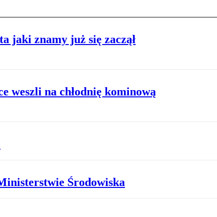
a jaki znamy już się zaczął
ce weszli na chłodnię kominową
?
Ministerstwie Środowiska