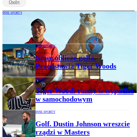
Osoby
INNE SPORTY
Jeszcze jeden powrót Tigera Woodsa
INNE SPORTY
Nowe oblicze golfa.
Przedstawia Tiger Woods
SPORT
Tiger Woods ranny w wypadku
w samochodowym
INNE SPORTY
Golf. Dustin Johnson wreszcie
rządzi w Masters