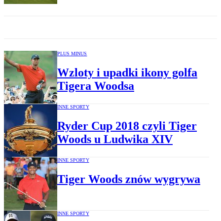
PLUS MINUS
Wzloty i upadki ikony golfa
Tigera Woodsa
INNE SPORTY
Ryder Cup 2018 czyli Tiger
Woods u Ludwika XIV
INNE SPORTY
Tiger Woods znów wygrywa
INNE SPORTY