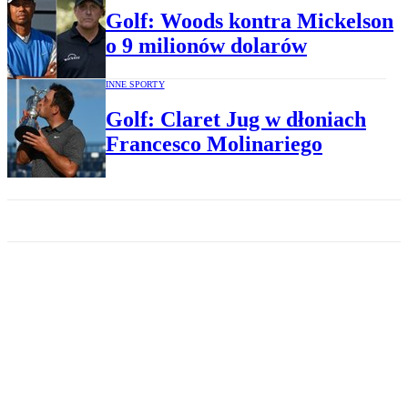
Golf: Woods kontra Mickelson
o 9 milionów dolarów
INNE SPORTY
Golf: Claret Jug w dłoniach
Francesco Molinariego
SPORT
Golf: Claret Jug czeka w
Carnoustie
INNE SPORTY
US Open w golfie: tylko dla