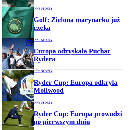
INNE SPORTY
Golf: Zielona marynarka już
czeka
INNE SPORTY
Europa odzyskała Puchar
Rydera
INNE SPORTY
Ryder Cup: Europa odkryła
Moliwood
INNE SPORTY
Ryder Cup: Europa prowadzi
po pierwszym dniu