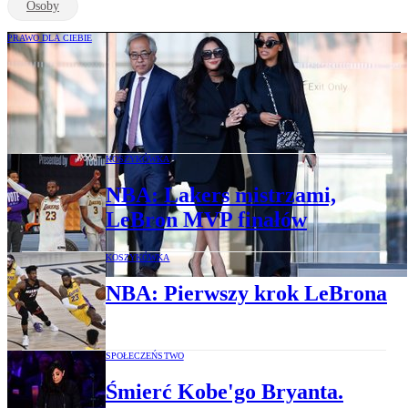
Osoby
PRAWO DLA CIEBIE
Vanessa Bryant otrzymała 29 mln
dolarów ugody za upublicznienie zdjęć z
miejsca tragedii
KOSZYKÓWKA
NBA: Lakers mistrzami,
LeBron MVP finałów
KOSZYKÓWKA
NBA: Pierwszy krok LeBrona
SPOŁECZEŃSTWO
Śmierć Kobe'go Bryanta.