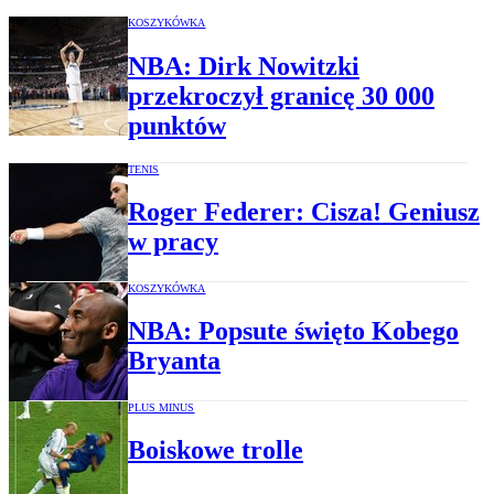
KOSZYKÓWKA
NBA: Dirk Nowitzki
przekroczył granicę 30 000
punktów
TENIS
Roger Federer: Cisza! Geniusz
w pracy
KOSZYKÓWKA
NBA: Popsute święto Kobego
Bryanta
PLUS MINUS
Boiskowe trolle