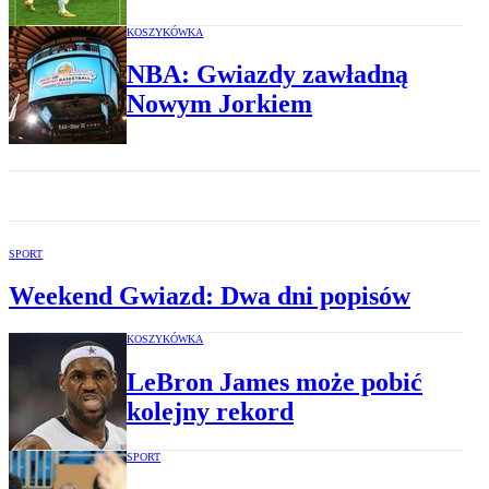
KOSZYKÓWKA
NBA: Gwiazdy zawładną
Nowym Jorkiem
SPORT
Weekend Gwiazd: Dwa dni popisów
KOSZYKÓWKA
LeBron James może pobić
kolejny rekord
SPORT