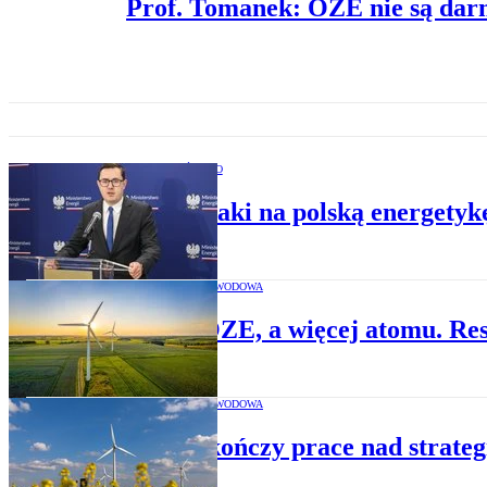
Prof. Tomanek: OZE nie są dar
BEZPIECZEŃSTWO
Cyberataki na polską energetyk
ENERGETYKA ZAWODOWA
Mniej OZE, a więcej atomu. Reso
ENERGETYKA ZAWODOWA
Polska kończy prace nad strateg