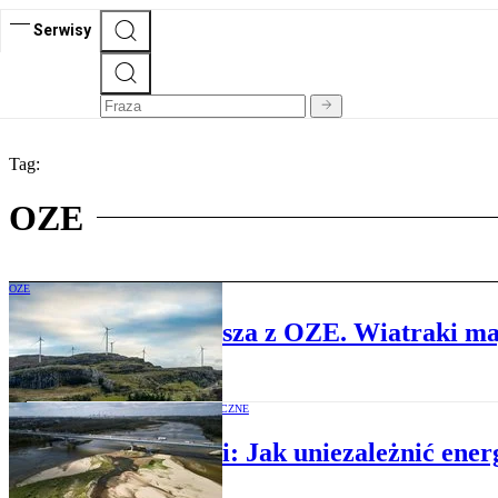
Serwisy
Tag:
OZE
OZE
Norwegia przyspiesza z OZE. Wiatraki ma
OPINIE EKONOMICZNE
Eksperci: Jak uniezależnić ene