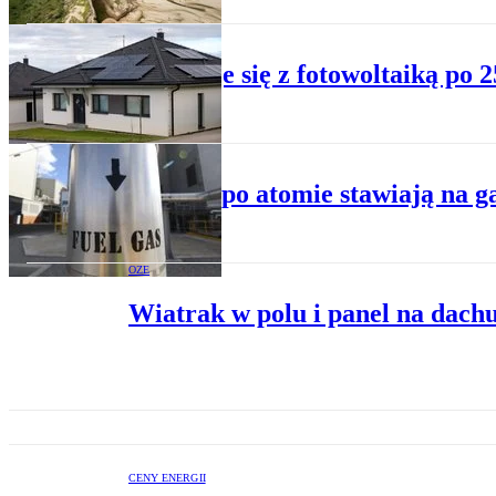
EKONOMIA
Co dzieje się z fotowoltaiką po 
GAZ
Niemcy po atomie stawiają na g
OZE
Wiatrak w polu i panel na dach
CENY ENERGII