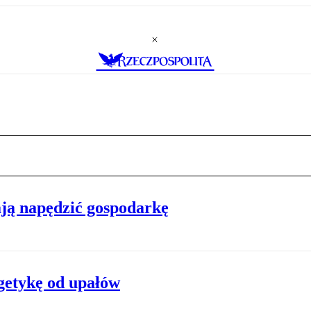
ją napędzić gospodarkę
rgetykę od upałów