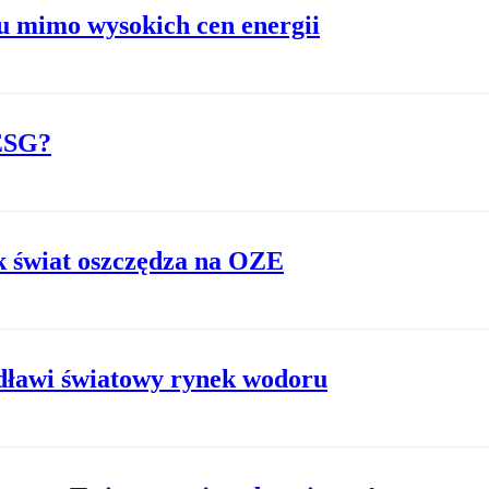
u mimo wysokich cen energii
 ESG?
ak świat oszczędza na OZE
 dławi światowy rynek wodoru