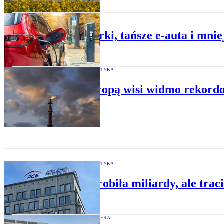
TRANSPORT
Ładowarki, tańsze e-auta i mnie
ELEKTROENERGETYKA
Nad Europą wisi widmo rekordo
ELEKTROENERGETYKA
PGE zarobiła miliardy, ale trac
MATERIAŁ PARTNERA