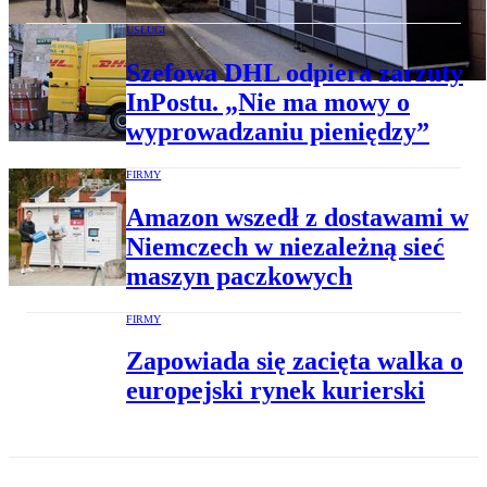
USŁUGI
Szefowa DHL odpiera zarzuty
InPostu. „Nie ma mowy o
wyprowadzaniu pieniędzy”
FIRMY
Amazon wszedł z dostawami w
Niemczech w niezależną sieć
maszyn paczkowych
FIRMY
Zapowiada się zacięta walka o
europejski rynek kurierski