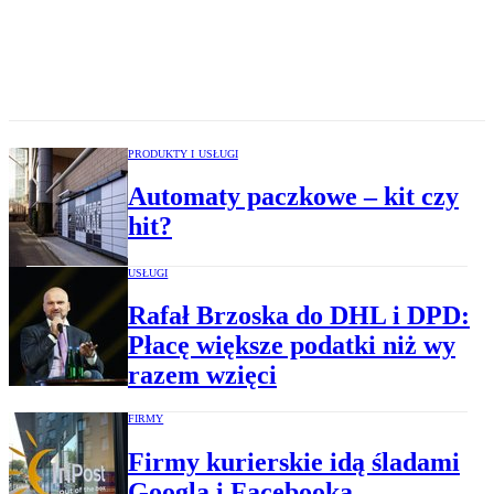
PRODUKTY I USŁUGI
Automaty paczkowe – kit czy
hit?
USŁUGI
Rafał Brzoska do DHL i DPD:
Płacę większe podatki niż wy
razem wzięci
FIRMY
Firmy kurierskie idą śladami
Googla i Facebooka