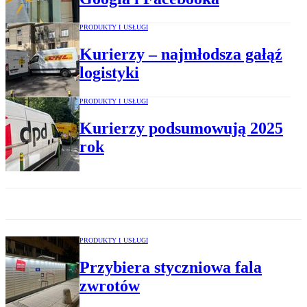
PRODUKTY I USŁUGI
Kurierzy – najmłodsza gałąź
logistyki
PRODUKTY I USŁUGI
Kurierzy podsumowują 2025
rok
PRODUKTY I USŁUGI
Przybiera styczniowa fala
zwrotów