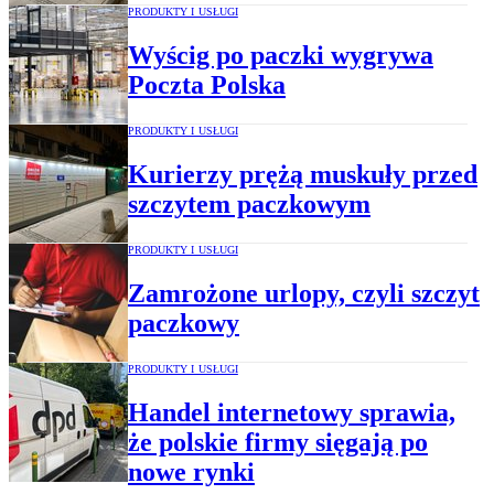
PRODUKTY I USŁUGI
Wyścig po paczki wygrywa
Poczta Polska
PRODUKTY I USŁUGI
Kurierzy prężą muskuły przed
szczytem paczkowym
PRODUKTY I USŁUGI
Zamrożone urlopy, czyli szczyt
paczkowy
PRODUKTY I USŁUGI
Handel internetowy sprawia,
że polskie firmy sięgają po
nowe rynki