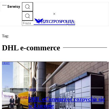
Serwisy
Tag:
DHL e-commerce
FIRMY
Brytyjska szansa InPostu
FIRMY
DHL eCommerce rozpycha się
w Europie