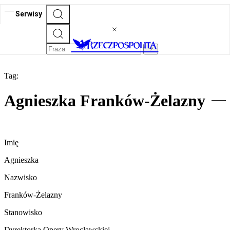
Serwisy
Tag:
Agnieszka Franków-Żelazny
Imię
Agnieszka
Nazwisko
Franków-Żelazny
Stanowisko
Dyrektorka Opery Wrocławskiej