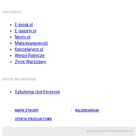
PARTNERZY
E-kiosk.pl
E-gazety.pl
Nexto.pl
Mała księgowość
Kancelarierp.pl
Wieści Rolnicze
Życie Warszawy
NASZE WYDARZENIA
Szkolenia i konferencje
MAPA STRONY
KALENDARIUM
OFERTA PRODUKTOWA
© COPYRIGHT BY GREMI MEDIA SA