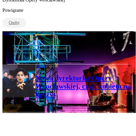
Powiązane
Osoby
TEATR
Jak we Wrocławiu przezwyciężono
teatralny kryzys
OPERA
Nowa dyrektorka Opery
Wrocławskiej, czyli kobieta na
kryzys