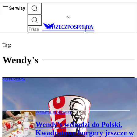
Serwisy
Tag:
Wendy's
GASTRONOMIA
KFC zmienia oblicze. Nowe logo i smaki
w menu
PRZEMYSŁ SPOŻYWCZY
Wendy’s wchodzi do Polski.
Kwadratowe burgery jeszcze w