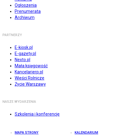
Ogłoszenia
Prenumerata
Archiwum
PARTNERZY
E-kiosk.pl
E-gazety.pl
Nexto.pl
Mała księgowość
Kancelarierp.pl
Wieści Rolnicze
Życie Warszawy
NASZE WYDARZENIA
Szkolenia i konferencje
MAPA STRONY
KALENDARIUM