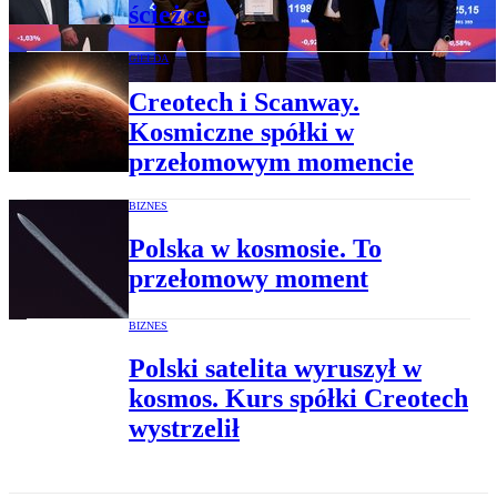
ścieżce
GIEŁDA
Creotech i Scanway.
Kosmiczne spółki w
przełomowym momencie
BIZNES
Polska w kosmosie. To
przełomowy moment
BIZNES
Polski satelita wyruszył w
kosmos. Kurs spółki Creotech
wystrzelił