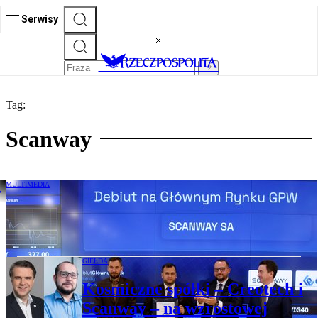
Serwisy
Tag:
Scanway
MULTIMEDIA
Rosnący rynek technologii kosmicznych
napędza biznes Scanway
GIEŁDA
Kosmiczne spółki – Creotech i
Scanway – na wzrostowej