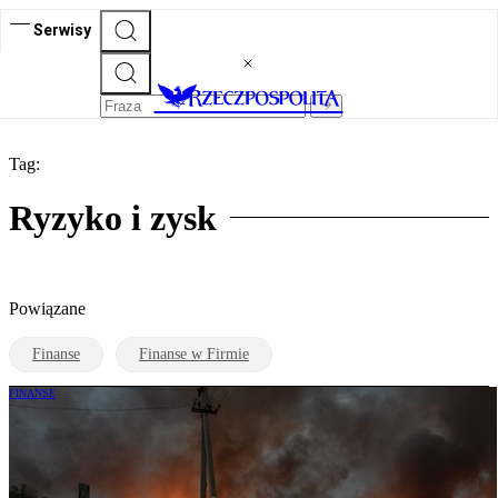
Serwisy
Tag:
Ryzyko i zysk
Powiązane
Finanse
Finanse w Firmie
FINANSE
Rosyjskie aktywa znów finansują
Ukrainę. Bruksela przekazała 1,4 mld
euro