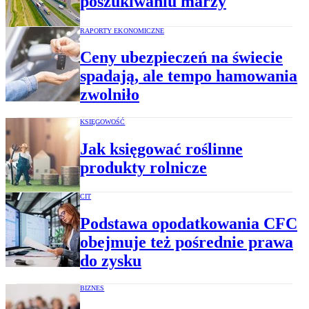
poszukiwaniu marży
RAPORTY EKONOMICZNE
Ceny ubezpieczeń na świecie
spadają, ale tempo hamowania
zwolniło
KSIĘGOWOŚĆ
Jak księgować roślinne
produkty rolnicze
CIT
Podstawa opodatkowania CFC
obejmuje też pośrednie prawa
do zysku
BIZNES