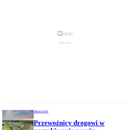
DROGOWY
Przewoźnicy drogowi w