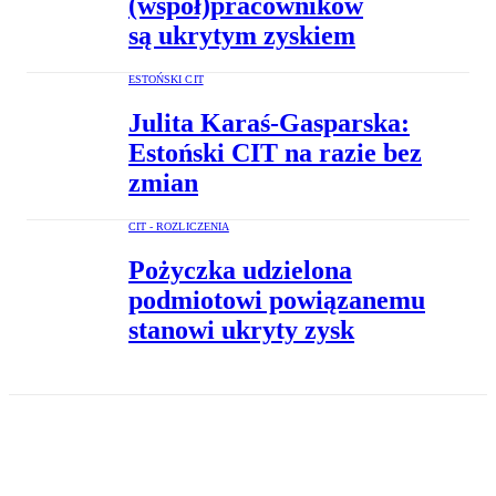
(współ)pracowników
są ukrytym zyskiem
ESTOŃSKI CIT
Julita Karaś-Gasparska:
Estoński CIT na razie bez
zmian
CIT - ROZLICZENIA
Pożyczka udzielona
podmiotowi powiązanemu
stanowi ukryty zysk