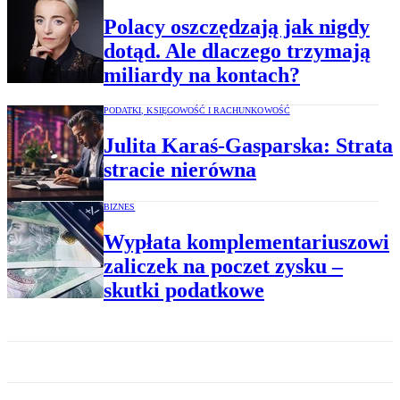
Polacy oszczędzają jak nigdy
dotąd. Ale dlaczego trzymają
miliardy na kontach?
PODATKI, KSIĘGOWOŚĆ I RACHUNKOWOŚĆ
Julita Karaś-Gasparska: Strata
stracie nierówna
BIZNES
Wypłata komplementariuszowi
zaliczek na poczet zysku –
skutki podatkowe