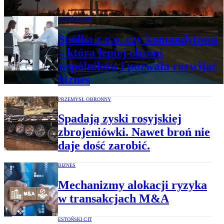
ESTOŃSKI CIT
Spółka z o.o. czy komandytowa
– która lepiej chroni
wspólników i pozwala rozwijać
biznes
PRZEMYSŁ OBRONNY
Spadają zyski rosyjskiej
zbrojeniówki. Nawet broń nie
daje dość zarobić.
BIZNES
Mechanizmy alokacji ryzyka
w transakcjach M&A
ESTOŃSKI CIT