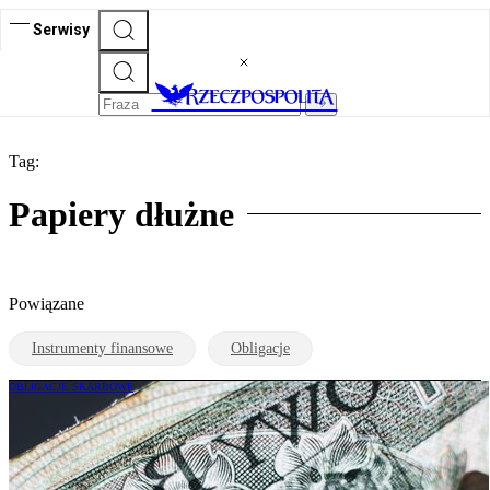
Serwisy
Tag:
Papiery dłużne
Powiązane
Instrumenty finansowe
Obligacje
OBLIGACJE SKARBOWE
Czy warto teraz kupić obligacje? Widać
ciekawe trendy