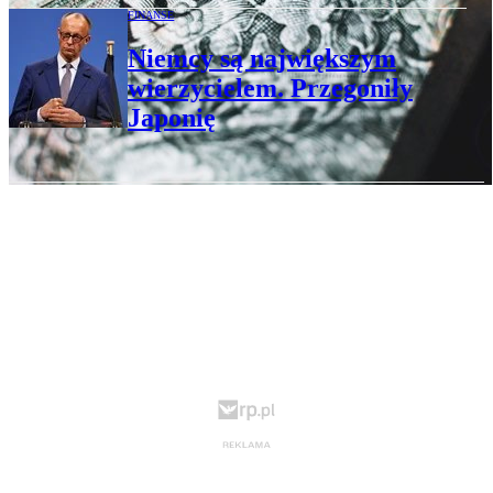
FINANSE
Niemcy są największym
wierzycielem. Przegoniły
Japonię