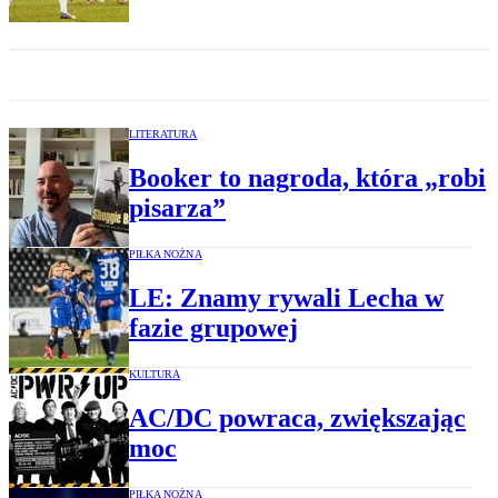
LITERATURA
Booker to nagroda, która „robi
pisarza”
PIŁKA NOŻNA
LE: Znamy rywali Lecha w
fazie grupowej
KULTURA
AC/DC powraca, zwiększając
moc
PIŁKA NOŻNA