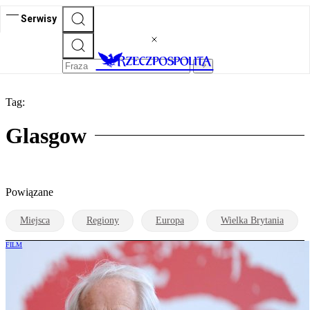
Serwisy
Tag:
Glasgow
Powiązane
Miejsca
Regiony
Europa
Wielka Brytania
FILM
Solidarność’24: dawne ofiary Margaret
Thatcher pomagają syryjskim
uciekinierom