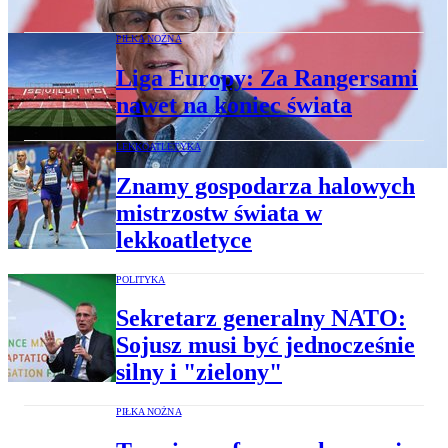
PIŁKA NOŻNA
Liga Europy: Za Rangersami
nawet na koniec świata
LEKKOATLETYKA
Znamy gospodarza halowych
mistrzostw świata w
lekkoatletyce
POLITYKA
Sekretarz generalny NATO:
Sojusz musi być jednocześnie
silny i "zielony"
PIŁKA NOŻNA