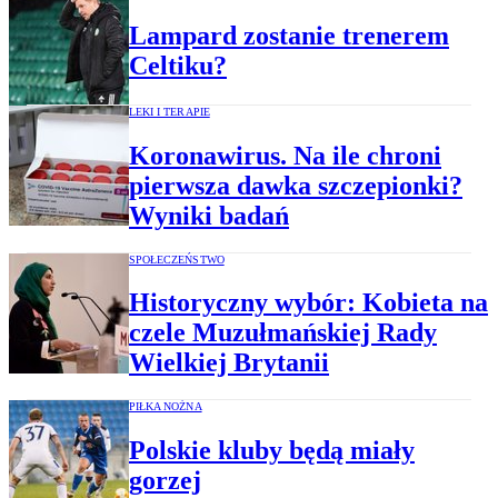
Lampard zostanie trenerem
Celtiku?
LEKI I TERAPIE
Koronawirus. Na ile chroni
pierwsza dawka szczepionki?
Wyniki badań
SPOŁECZEŃSTWO
Historyczny wybór: Kobieta na
czele Muzułmańskiej Rady
Wielkiej Brytanii
PIŁKA NOŻNA
Polskie kluby będą miały
gorzej