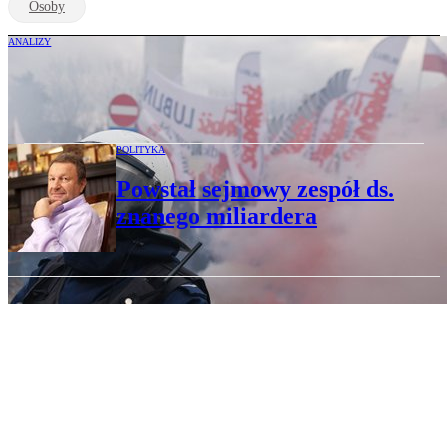
Osoby
ANALIZY
Premier kupił czas u rolników
POLITYKA
Powstał sejmowy zespół ds.
znanego miliardera