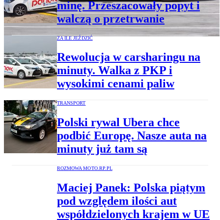
minę. Przeszacowały popyt i
walczą o przetrwanie
ZA ILE JEŹDZIĆ
Rewolucja w carsharingu na
minuty. Walka z PKP i
wysokimi cenami paliw
TRANSPORT
Polski rywal Ubera chce
podbić Europę. Nasze auta na
minuty już tam są
ROZMOWA MOTO.RP.PL
Maciej Panek: Polska piątym
pod względem ilości aut
współdzielonych krajem w UE