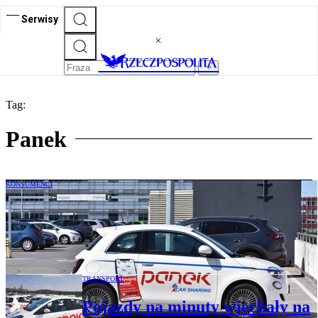
Serwisy
Tag:
Panek
KONSUMENCI
Zarzuty, kara i doniesienie do
prokuratury na wypożyczalnię
samochodów Panek
TRANSPORT
Pojazdy na minuty wjechały na